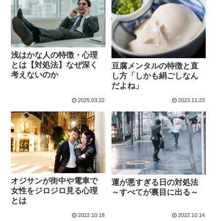
浅はかな人の特徴・心理
とは【対処法】なぜ深く
豆腐メンタルの特徴と直
考えないのか
し方「しかも絹ごしなん
だよね」
2025.03.22
2023.11.23
オジサンが街中や電車で
運が悪すぎる日の対処法
女性をジロジロ見る心理
～すべてが裏目に出る～
とは
2022.10.18
2022.10.14