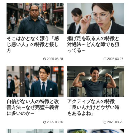
そこはかとなく漂う「感
揚げ足を取る人の特徴と
じ悪い人」の特徴と接し
対処法～どんな隙でも狙
方
ってる～
2025.03.28
2025.03.27
自信がない人の特徴と改
アクティブな人の特徴
善方法～なぜ完璧主義者
「良いんだけどウザい時
に多いのか～
もあるよね」
2025.03.26
2025.03.25