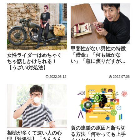
甲斐性がない男性の特徴
「借金」「何も続かな
女性ライダーはめちゃく
い」「急に焦りだすが、
ちゃ話しかけられる！
結局何もしない」
【うざい/対処法】
2022.08.12
2022.07.06
負の連鎖の原因と断ち切
相槌が多くて速い人の心
る方法「何やっても上手
理【対処法】「うんうん