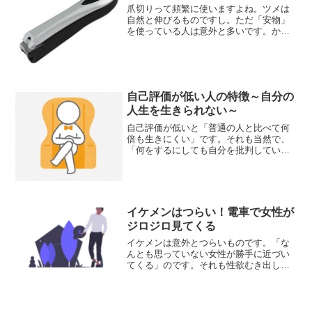
爪切りって頻繁に使いますよね。ツメは
自然と伸びるものですし。ただ「安物」
を使っている人は意外と多いです。かと
言って高い高級な爪切りを使う必要もあ
りませんが、「少し良い爪切り」を使う
のはおすすめです。手元って、男女とも
に割と異性から見られてますよね。
自己評価が低い人の特徴～自分の
人生を生きられない～
自己評価が低いと「普通の人と比べて何
倍も生きにくい」です。それも当然で、
「何をするにしても自分を批判してい
る」ので精神的にもの凄く疲れます。他
人からの視線に敏感になり過ぎて、「本
当の自分」を全く出せ...
イケメンはつらい！電車で女性が
ジロジロ見てくる
イケメンは意外とつらいものです。「な
んとも思っていない女性が勝手に近づい
てくる」のです。それも性欲むき出し
で。怖いですねー。電車の中でイケメン
が女性たちにガッツリ囲まれているのを
見かけました。