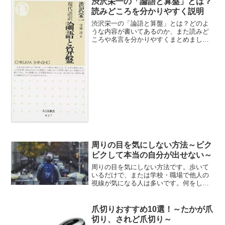
渋沢栄一の「論語と算盤」とは？
ます。
読みどころを分かりやすく説明
渋沢栄一の「論語と算盤」とは？どのよ
うな内容が書いてあるのか、また読みど
ころや名言を分かりやすくまとめまし
た。
周りの目を気にしない方法～ビク
ビクして本当の自分が出せない～
周りの目を気にしない方法です。歩いて
いるだけで、または学校・職場で他人の
視線が気になる人は多いです。何をして
いても、「生きづらい」と感じている人
の対処法です。人の目が気になる原因を
知り、対策をしましょう。
爪切りおすすめ10選！～たかが爪
切り、されど爪切り～