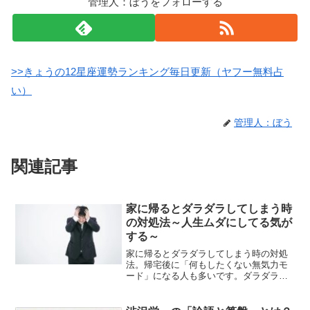
管理人：ぼうをフォローする
>>きょうの12星座運勢ランキング毎日更新（ヤフー無料占
い）
管理人：ぼう
関連記事
家に帰るとダラダラしてしまう時
の対処法～人生ムダにしてる気が
する～
家に帰るとダラダラしてしまう時の対処
法。帰宅後に「何もしたくない無気力モ
ード」になる人も多いです。ダラダラし
た後に、「今日も何もしなかった、これ
でいいのかな？」と不安になります。ど
うしたら意欲的に活動できるか、考察し