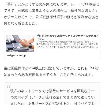
「手汗」とかどうするのか気になります。レート1,000を超え
てきて、公式戦に出るような人の場合は「精神的な図太さ」
が求められるので、公式戦は海外選手のほうが有利かなぁと
何となく感じました。
手汗防止のおすすめ指サック！スマホゲームで必須ア
イテム
スマホゲーム時におすすめなのが手汗を防止する「指サック」。
手汗を気にせずプレイでき、滑ることがなくなります。手汗で滑
ったり、イチイチ手汗を拭いたりするのはストレスですよね。指
サックを使用してそんなストレスからもおさらばです。
edgenews.jp
後は回線操作がPS4以上に氾濫していますが、これも「5Gが
始まったらある程度収まってくる」ことが考えられます。
現在のネットワークでは複数のサービスを区別なく一
つのパイプ（データが流れる道）でまとめて送ってい
ましたが、あるサービスが混雑すると、同じパイプを