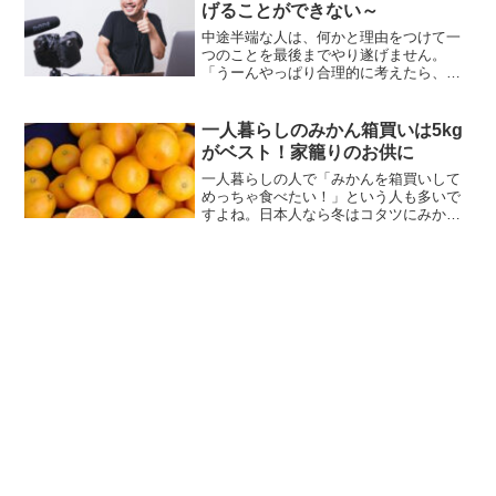
げることができない～
中途半端な人は、何かと理由をつけて一
つのことを最後までやり遂げません。
「うーんやっぱり合理的に考えたら、別
の方法が良い気がする」とコロコロ気持
ちが変わります。直ぐに目移りするの
で、「結局、何もできて...
一人暮らしのみかん箱買いは5kg
がベスト！家籠りのお供に
一人暮らしの人で「みかんを箱買いして
めっちゃ食べたい！」という人も多いで
すよね。日本人なら冬はコタツにみかん
です。決まってます。スーパーでも赤色
のネットに入っている10個入りのみかん
をよく見かけます。