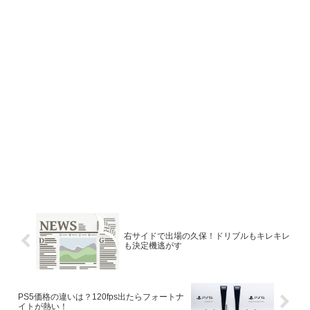
右サイドで出場の久保！ドリブルもキレキレ
も決定機逃がす
PS5価格の違いは？120fps出たらフォートナ
イトが熱い！