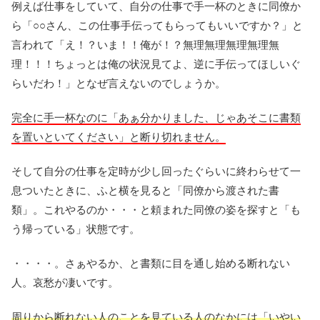
例えば仕事をしていて、自分の仕事で手一杯のときに同僚か
ら「○○さん、この仕事手伝ってもらってもいいですか？」と
言われて「え！？いま！！俺が！？無理無理無理無理無
理！！！ちょっとは俺の状況見てよ、逆に手伝ってほしいぐ
らいだわ！」となぜ言えないのでしょうか。
完全に手一杯なのに「あぁ分かりました、じゃあそこに書類
を置いといてください」と断り切れません。
そして自分の仕事を定時が少し回ったぐらいに終わらせて一
息ついたときに、ふと横を見ると「同僚から渡された書
類」。これやるのか・・・と頼まれた同僚の姿を探すと「も
う帰っている」状態です。
・・・・。さぁやるか、と書類に目を通し始める断れない
人。哀愁が凄いです。
周りから断れない人のことを見ている人のなかには「いやい