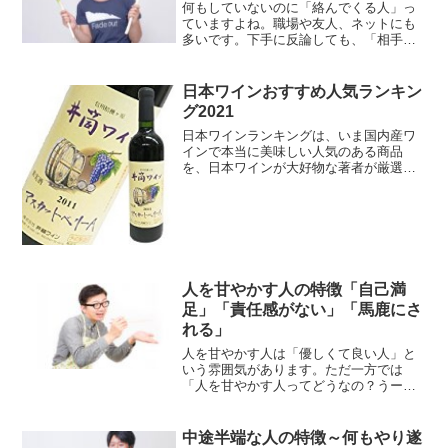
何もしていないのに「絡んでくる人」っ
ていますよね。職場や友人、ネットにも
多いです。下手に反論しても、「相手を
喜ばすだけ」です。生き生きした感じで
「さらに」絡んできます。絡んでくる人
の対処法を考察します。
日本ワインおすすめ人気ランキン
グ2021
日本ワインランキングは、いま国内産ワ
インで本当に美味しい人気のある商品
を、日本ワインが大好物な著者が厳選し
ました。日本ワインはコスパも抜群で、
セットで購入しても5千円程度で高品質な
ものが買えるのも大きな魅力です。
人を甘やかす人の特徴「自己満
足」「責任感がない」「馬鹿にさ
れる」
人を甘やかす人は「優しくて良い人」と
いう雰囲気があります。ただ一方では
「人を甘やかす人ってどうなの？うーん
ちょっとねぇ・・・」と違和感を持つ人
もいます。何と言いますか「偽善的で自
分勝手な甘さ、をどう...
中途半端な人の特徴～何もやり遂