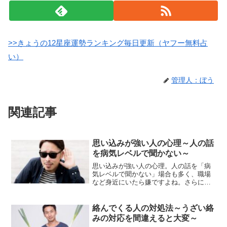
>>きょうの12星座運勢ランキング毎日更新（ヤフー無料占
い）
管理人：ぼう
関連記事
思い込みが強い人の心理～人の話
を病気レベルで聞かない～
思い込みが強い人の心理。人の話を「病
気レベルで聞かない」場合も多く、職場
など身近にいたら嫌ですよね。さらに勘
違いを指摘されると、「烈火の如く」激
しく怒り出します。思い込みが強い人の
心理と対処法です。
絡んでくる人の対処法～うざい絡
みの対応を間違えると大変～