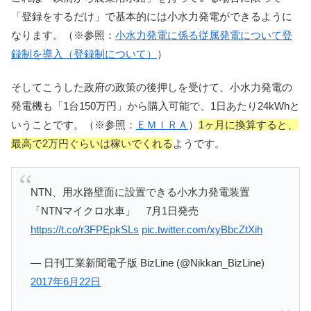
「登録をするだけ」で基本的には小水力発電ができるように
なります。（※参照：
小水力発電に係る従属発電について登
録制を導入（登録制について）
）
そしてこうした政府の政策の後押しを受けて、小水力発電の
発電機も「1台150万円」から購入可能で、1日あたり24kWhと
いうことです。（※参照：
ＥＭＩＲＡ
）
1ヶ月に換算すると、
最高で2万円ぐらいは稼いでくれる
ようです。
NTN、用水路壁面に設置できる小水力発電装置
「NTNマイクロ水車」 7月1日発売
https://t.co/r3FPEpkSLs
pic.twitter.com/xyBbcZtXih
— 日刊工業新聞電子版 BizLine (@Nikkan_BizLine)
2017年6月22日