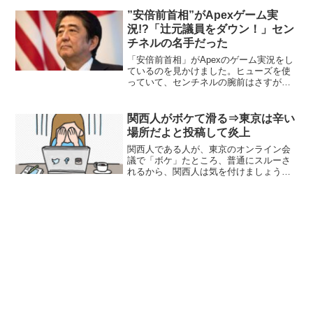
い」ということです。ただ「どうして宇
宙にあるのかは不明...
”安倍前首相”がApexゲーム実
況!?「辻元議員をダウン！」セン
チネルの名手だった
「安倍前首相」がApexのゲーム実況をし
ているのを見かけました。ヒューズを使
っていて、センチネルの腕前はさすが
「自衛隊の前総指揮官だったのも納得」
の当て感でした。そしてプレイスタイル
は、国会の承認を...
関西人がボケて滑る⇒東京は辛い
場所だよと投稿して炎上
関西人である人が、東京のオンライン会
議で「ボケ」たところ、普通にスルーさ
れるから、関西人は気を付けましょう
ね、という投稿が話題になっています。
どうか関西の方は知っておいていただき
たいんですが、東京と...