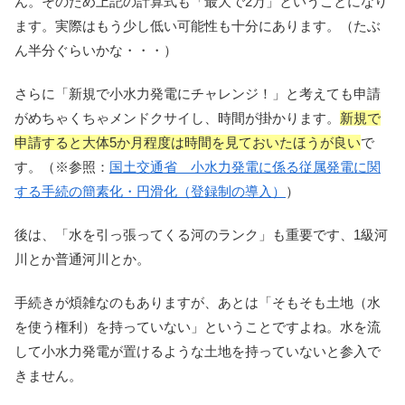
ん。そのため上記の計算式も「最大で2万」ということになり
ます。実際はもう少し低い可能性も十分にあります。（たぶ
ん半分ぐらいかな・・・）
さらに「新規で小水力発電にチャレンジ！」と考えても申請
がめちゃくちゃメンドクサイし、時間が掛かります。
新規で
申請すると大体5か月程度は時間を見ておいたほうが良い
で
す。（※参照：
国土交通省 小水力発電に係る従属発電に関
する手続の簡素化・円滑化（登録制の導入）
）
後は、「水を引っ張ってくる河のランク」も重要です、1級河
川とか普通河川とか。
手続きが煩雑なのもありますが、あとは「そもそも土地（水
を使う権利）を持っていない」ということですよね。水を流
して小水力発電が置けるような土地を持っていないと参入で
きません。