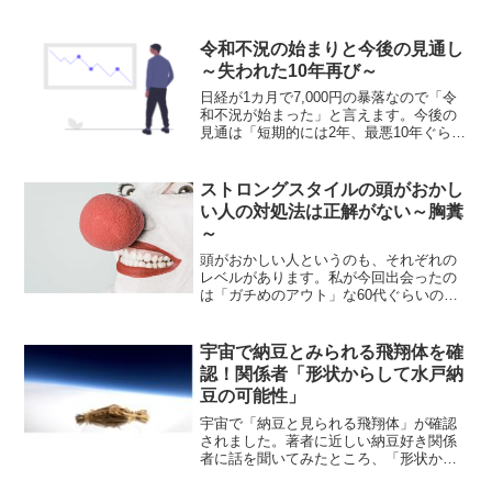
です。投票は2019年11月10日まで行わ
れ、授賞式は12月10日に開催されます。
まだま...
令和不況の始まりと今後の見通し
～失われた10年再び～
日経が1カ月で7,000円の暴落なので「令
和不況が始まった」と言えます。今後の
見通は「短期的には2年、最悪10年ぐらい
は不況が続く可能性がある」ということ
です。令和不況の始まりから不況がいつ
になったら終わるのかまでを考察しま
ストロングスタイルの頭がおかし
す。
い人の対処法は正解がない～胸糞
～
頭がおかしい人というのも、それぞれの
レベルがあります。私が今回出会ったの
は「ガチめのアウト」な60代ぐらいのお
じいさんです。少々頭がおかしい人の場
合は、雰囲気で「話が通じる」もので
す。しかし、ストロ...
宇宙で納豆とみられる飛翔体を確
認！関係者「形状からして水戸納
豆の可能性」
宇宙で「納豆と見られる飛翔体」が確認
されました。著者に近しい納豆好き関係
者に話を聞いてみたところ、「形状から
して水戸のわら納豆の可能性が極めて高